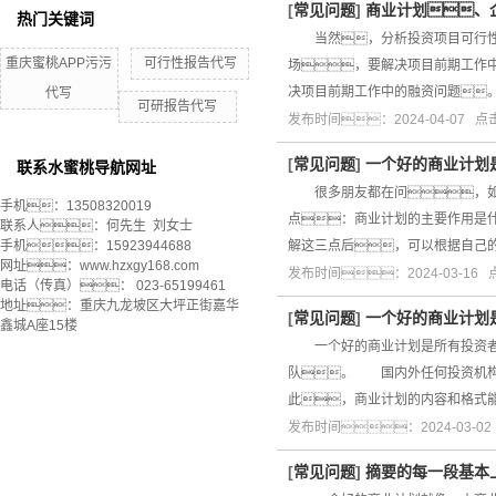
[
常见问题
]
商业计划、
热门关键词
当然，分析投资项目可行性报
重庆蜜桃APP污污
可行性报告代写
场，要解决项目前期工作
决项目前期工作中的融资问题
代写
可研报告代写
发布时间：2024-04-07 
[
常见问题
]
一个好的商业计划
联系水蜜桃导航网址
很多朋友都在问，如何
手机：13508320019
点：商业计划的主要作用是
联系人：何先生 刘女士
手机：15923944688
解这三点后，可以根据自
网址：www.hzxgy168.com
发布时间：2024-03-16
电话（传真）： 023-65199461
地址：重庆九龙坡区大坪正街嘉华
[
常见问题
]
一个好的商业计划
鑫城A座15楼
一个好的商业计划是所有投资者共
队。 国内外任何投资机构
此，商业计划的内容和格式
发布时间：2024-03-0
[
常见问题
]
摘要的每一段基本