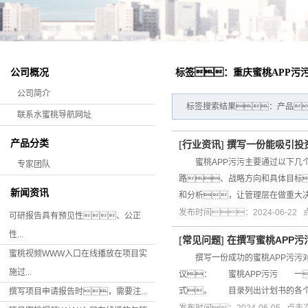
公司概况
标签：重庆蜜桃APP污
公司简介
标签搜索结果：产品
联系水蜜桃导航网址
产品分类
[
行业资讯
]
撰写一份能吸引投
蜜桃APP污污主要通过以下几个
专家团队
路、战略方向和具体目标
新闻资讯
和分析，让管理层在做重大
发布时间：2024-06-22
可研报告具有预见性、公正
性...
[
常见问题
]
在撰写蜜桃APP
蜜桃视频WWW入口在线播放在项目实
撰写一份成功的蜜桃APP污污对
施过...
议： 蜜桃APP污污 一
式。 目录列出计划书的各
撰写项目申请报告时，需要注...