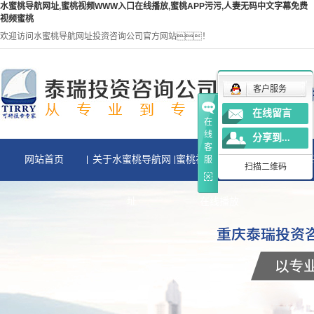
水蜜桃导航网址,蜜桃视频WWW入口在线播放,蜜桃APP污污,人妻无码中文字幕免费
视频蜜桃
欢迎访问水蜜桃导航网址投资咨询公司官方网站！
客户服务
在线留言
在
线
分享到...
客
网站首页
关于水蜜桃导航网
蜜桃视频WWW入口
蜜桃AP
服
扫描二维码
址
在线播放