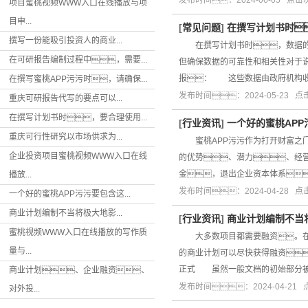
发布时间：2024-06-05 点
项目蜜桃视频WWW入口在线播放与项
目申...
[
常见问题
]
在撰写计划书时
撰写一份能吸引投资人的商业...
在撰写计划书时，数据的收
在可研报告编制过程中，需要...
但确保数据的可靠性和相关性对于
报： 这些数据由政府机构
在撰写蜜桃APP污污时，请确保...
发布时间：2024-05-23 
重庆可研报告代写的要点可以...
在撰写计划书时，要合理使用...
[
行业资讯
]
一个好的蜜桃AP
重庆可行性研究以市场供求为...
蜜桃APP污污作为打开财富之门的
企业投资项目蜜桃视频WWW入口在线
的优势、潜力、经
金，退出企业资本体系
播放...
发布时间：2024-04-28 
一个好的蜜桃APP污污要包含这...
商业计划编制不当将极大地影...
[
行业资讯
]
商业计划编制不当
蜜桃视频WWW入口在线播放的写作质
大多数项目都需要融资。在这
量与...
的商业计划可以尽快获得融资
正式 虽然一般文档的初始部分被
商业计划、企业融资、
发布时间：2024-04-21
对外投...